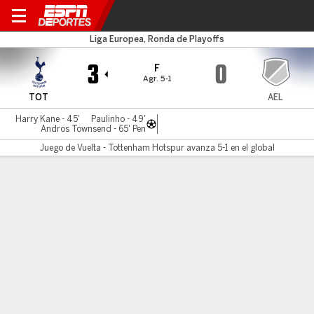
Tottenham v AEL
Liga Europea, Ronda de Playoffs
3
0
F
Agr. 5-1
TOT
AEL
Harry Kane - 45'
Paulinho - 49'
Andros Townsend - 65' Pen
Juego de Vuelta - Tottenham Hotspur avanza 5-1 en el global
Resumen
No Story Available
INFORMACIÓN DEL PARTIDO