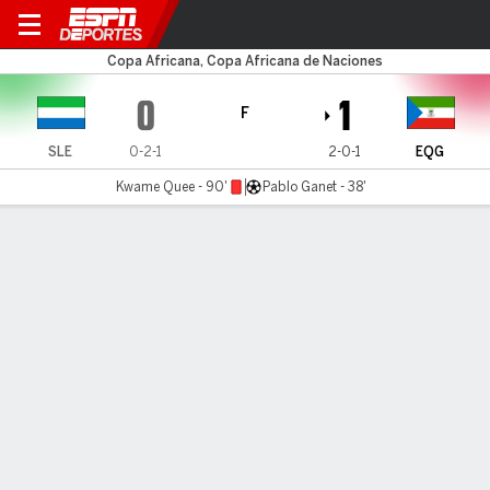
Sierra Leone v Eq. Guinea
Copa Africana, Copa Africana de Naciones
0
1
F
SLE
0-2-1
2-0-1
EQG
Kwame Quee - 90'
Pablo Ganet - 38'
Resumen
Comentario
No Story Available
INFORMACIÓN DEL PARTIDO
Stade Municipal de Limbe
11:00 AM
,
20 de Enero, 2022