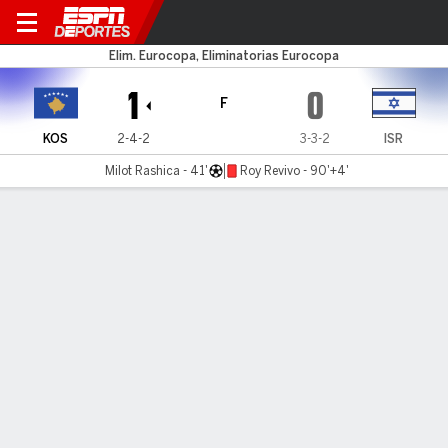
Kosovo v Israel
Elim. Eurocopa, Eliminatorias Eurocopa
1
0
F
KOS
2-4-2
3-3-2
ISR
Milot Rashica - 41'
Roy Revivo - 90'+4'
Resumen
Comentario
No Story Available
INFORMACIÓN DEL PARTIDO
Stadiumi Fadil Vokrri
2:45 PM
,
12 de Noviembre, 2023