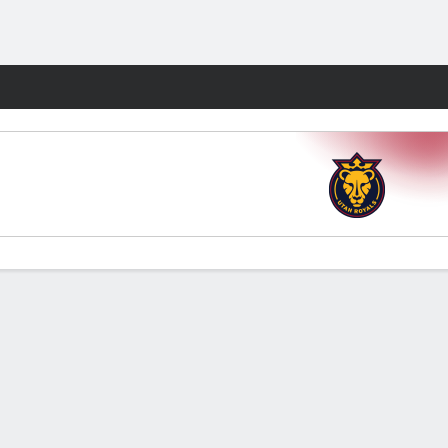
Watch
Juegos