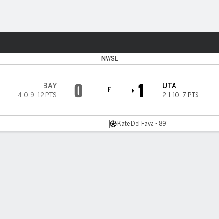
o
Más Deportes
NWSL
0
1
BAY
UTA
F
4-0-9
,
12 PTS
2-1-10
,
7 PTS
Kate Del Fava - 89'