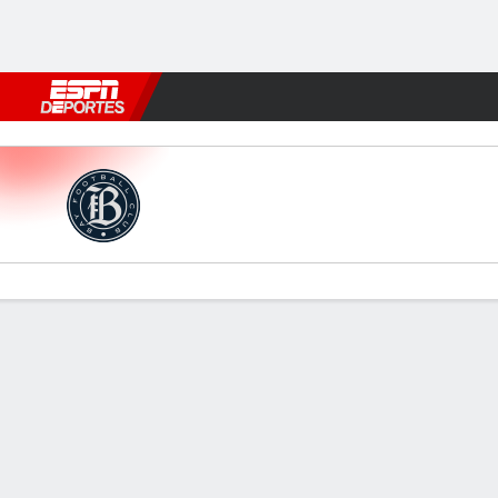
Fútbol
MLB
F. Americano
Básquetbol
WNBA
F1
Boxe
Bay v Utah
Resumen
Comentario