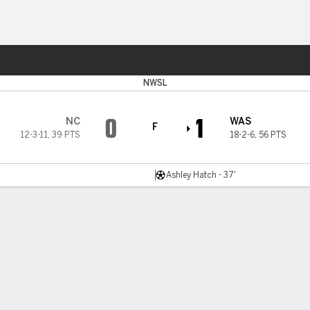
o
Más Deportes
n
NWSL
0
1
NC
WAS
F
12-3-11
,
39 PTS
18-2-6
,
56 PTS
Ashley Hatch - 37'