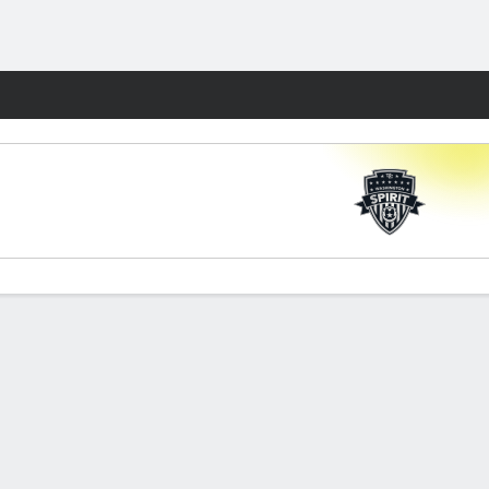
Watch
Juegos