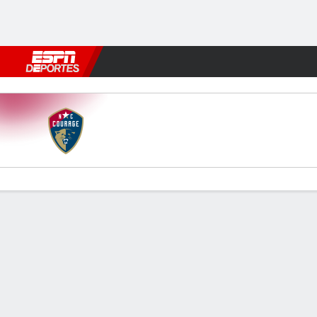
Fútbol
MLB
F. Americano
Básquetbol
WNBA
F1
Boxe
North Carolina v Washingto
Resumen
Comentario