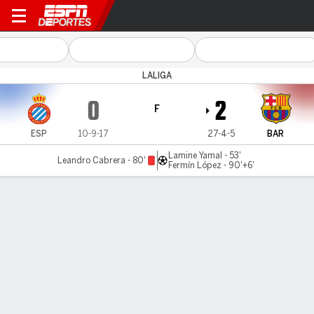
Espanyol v Barcelona
LALIGA
0
2
F
ESP
10-9-17
27-4-5
BAR
Lamine Yamal - 53'
Leandro Cabrera - 80'
Fermín López - 90'+6'
Resumen
Comentario
Videos
No Story Available