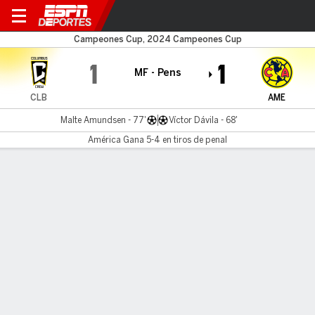
Columbus v América
Campeones Cup, 2024 Campeones Cup
1
1
MF - Pens
CLB
AME
Malte Amundsen - 77'
Víctor Dávila - 68'
América Gana 5-4 en tiros de penal
Resumen
Comentario
No Story Available
INFORMACIÓN DEL PARTIDO
ScottsMiracle-Gro Field