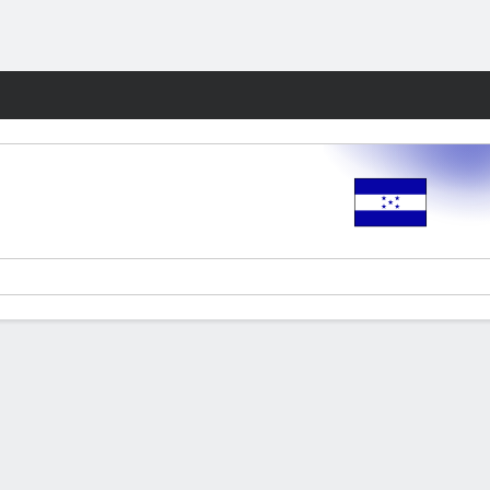
Watch
Juegos