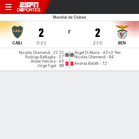
Boca v Benfica
Mundial de Clubes
2
2
F
CABJ
0-2-1
2-1-0
BEN
Nicolás Otamendi - 21' EC
Ángel Di María - 45'+3' Pen
Rodrigo Battaglia - 27'
Nicolás Otamendi - 84'
Ander Herrera - 45'
Andrea Belotti - 72'
Jorge Figal - 88'
Resumen
Comentario
Videos
No Story Available
INFORMACIÓN DEL PARTIDO