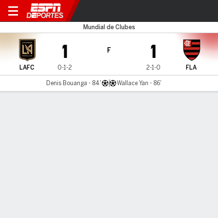
LAFC v Flamengo
Mundial de Clubes
1
1
F
LAFC
0-1-2
2-1-0
FLA
Denis Bouanga - 84'
Wallace Yan - 86'
Resumen
Comentario
Videos
No Story Available
INFORMACIÓN DEL PARTIDO
Camping World Stadium
9:00 PM
,
24 de Junio, 2025