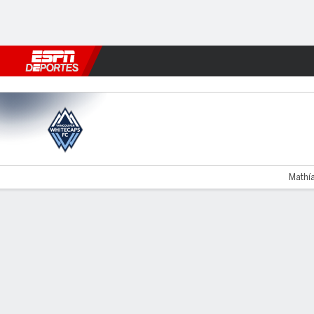
Fútbol
MLB
F. Americano
Básquetbol
WNBA
F1
Boxe
Vancouver v CF Montréal
Mathía
Resumen
Comentario