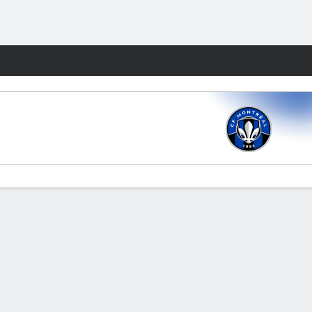
Watch
Juegos