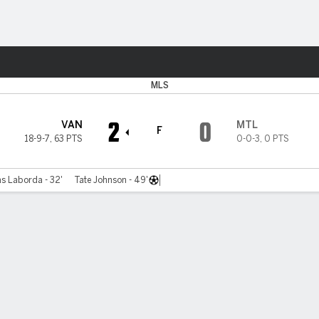
o
Más Deportes
MLS
2
0
VAN
MTL
F
18-9-7
,
63 PTS
0-0-3
,
0 PTS
s Laborda - 32'
Tate Johnson - 49'