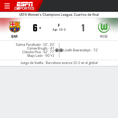
Barcelona v Wolfsburg
UEFA Women's Champions League, Cuartos de final
6
1
F
Agr. 10-2
BAR
WOB
Salma Paralluelo - 10', 20'
Esmee Brugts - 41'
Lineth Beerensteyn - 72'
Clàudia Pina - 62', 77'
Mapi León - 90'+1'
Juego de Vuelta - Barcelona avanza 10-2 en el global
Resumen
Comentario
No Story Available