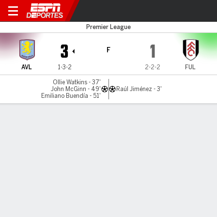
Aston Villa v Fulham
Premier League
3
1
F
AVL
1-3-2
2-2-2
FUL
Ollie Watkins - 37'
John McGinn - 49'
Raúl Jiménez - 3'
Emiliano Buendía - 51'
Resumen
Comentario
Videos
No Story Available
INFORMACIÓN DEL PARTIDO