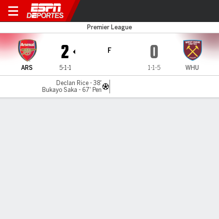
Arsenal v West Ham
Premier League
2
0
F
ARS
5-1-1
1-1-5
WHU
Declan Rice - 38'
Bukayo Saka - 67' Pen
Resumen
Comentario
Videos
No Story Available
INFORMACIÓN DEL PARTIDO
Emirates Stadium