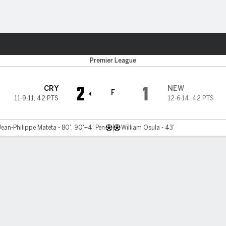
o
Más Deportes
Premier League
2
1
CRY
NEW
F
11-9-11
,
42 PTS
12-6-14
,
42 PTS
Jean-Philippe Mateta - 80', 90'+4' Pen
William Osula - 43'