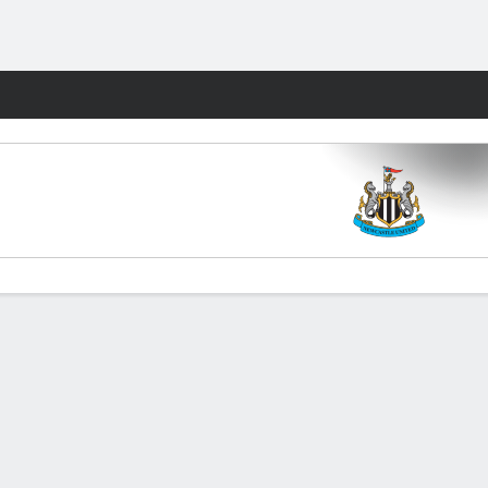
Watch
Juegos