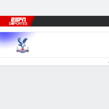
Fútbol
MLB
F. Americano
Básquetbol
WNBA
F1
Boxe
C Palace v Newcastle
Resumen
Comentario
Videos