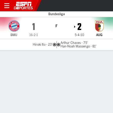
Bayern v Augsburgo
Bundesliga
1
2
F
BMU
16-2-1
5-4-10
AUG
Arthur Chaves - 75'
Hiroki Ito - 23'
Han-Noah Massengo - 81'
Resumen
Comentario
Videos
No Story Available
INFORMACIÓN DEL PARTIDO
Allianz Arena