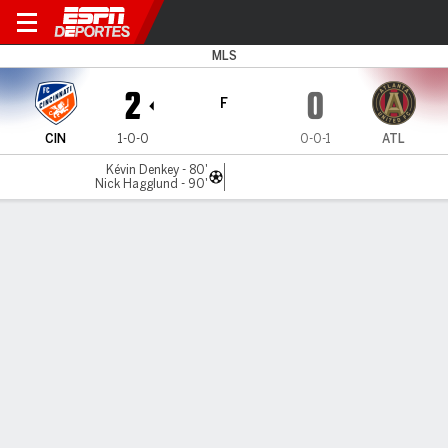
Cincinnati v Atlanta
MLS
2
0
F
CIN
1-0-0
0-0-1
ATL
Kévin Denkey - 80'
Nick Hagglund - 90'
Resumen
Comentario
Videos
No Story Available
INFORMACIÓN DEL PARTIDO
TQL Stadium