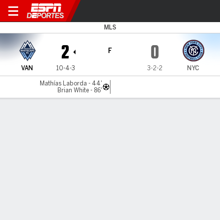
Vancouver v NYCFC
MLS
2
0
F
VAN
10-4-3
3-2-2
NYC
Mathías Laborda - 44'
Brian White - 86'
Resumen
Comentario
Videos
No Story Available
INFORMACIÓN DEL PARTIDO
BC Place