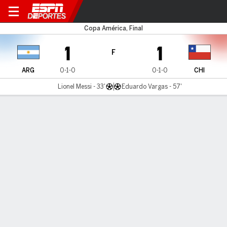
Argentina v Chile
Copa América, Final
1
1
F
ARG
0-1-0
0-1-0
CHI
Lionel Messi - 33'
Eduardo Vargas - 57'
Resumen
Crónica
Comentario
Argentina y Chile igualaron 1-1 en su debut de
Copa América