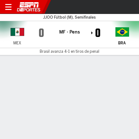
México S23 v Brasil S23
JJOO Fútbol (M), Semifinales
0
0
MF - Pens
MEX
BRA
Brasil avanza 4-1 en tiros de penal
Resumen
Crónica
Comentario
México revive la maldición de los penales ante
Brasil en Tokio 2020