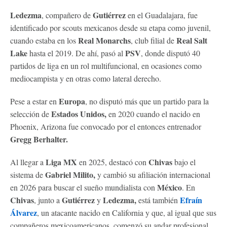
Ledezma
Gutiérrez
, compañero de
en el Guadalajara, fue
identificado por scouts mexicanos desde su etapa como juvenil,
Real Monarchs
Real Salt
cuando estaba en los
, club filial de
Lake
PSV
hasta el 2019. De ahí, pasó al
, donde disputó 40
partidos de liga en un rol multifuncional, en ocasiones como
mediocampista y en otras como lateral derecho.
Europa
Pese a estar en
, no disputó más que un partido para la
Estados Unidos,
selección de
en 2020 cuando el nacido en
Phoenix, Arizona fue convocado por el entonces entrenador
Gregg Berhalter.
Liga MX
Chivas
Al llegar a
en 2025, destacó con
bajo el
Gabriel Milito,
sistema de
y cambió su afiliación internacional
México
en 2026 para buscar el sueño mundialista con
. En
Chivas
Gutiérrez
Ledezma,
Efraín
, junto a
y
está también
Álvarez
, un atacante nacido en California y que, al igual que sus
compañeros mexicoamericanos, comenzó su andar profesional