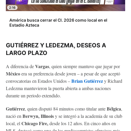
2:16
América busca cerrar el Cl. 2026 como local en el
Estadio Azteca
GUTIÉRREZ Y LEDEZMA, DESEOS A
LARGO PLAZO
Vargas
A diferencia de
, quien siempre mantuvo que jugar por
México
era su preferencia desde joven – a pesar de que aceptó
Brian Gutiérrez
convocatorias en Estados Unidos –
y Richard
Ledezma mantuvieron la puerta abierta a ambas naciones
durante un periodo extendido.
Gutiérrez
Bélgica
, quien disputó 84 minutos como titular ante
,
Berwyn, Illinois
nació en
y se integró a la academia de su club
Chicago Fire,
local, el
desde los 12 años. En cinco años en
MLS, destacó como uno de los mediocampistas ofensivos más