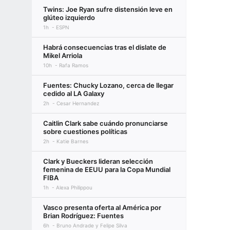
Twins: Joe Ryan sufre distensión leve en
glúteo izquierdo
1h
ESPN
Habrá consecuencias tras el dislate de
Mikel Arriola
10h
Rafa Ramos
Fuentes: Chucky Lozano, cerca de llegar
cedido al LA Galaxy
2h
Cesar Hernandez
Caitlin Clark sabe cuándo pronunciarse
sobre cuestiones políticas
2h
Katie Barnes
Clark y Bueckers lideran selección
femenina de EEUU para la Copa Mundial
FIBA
1h
Alexa Philippou
Vasco presenta oferta al América por
Brian Rodríguez: Fuentes
6h
Bruno Andrade y Felipe Silva