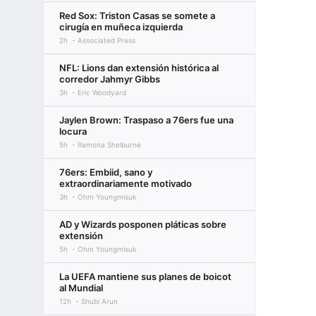
Red Sox: Triston Casas se somete a
cirugía en muñeca izquierda
2h
Associated Press
NFL: Lions dan extensión histórica al
corredor Jahmyr Gibbs
3h
Eric Woodyard
Jaylen Brown: Traspaso a 76ers fue una
locura
5h
Ramona Shelburne
76ers: Embiid, sano y
extraordinariamente motivado
3h
Ohm Youngmisuk
AD y Wizards posponen pláticas sobre
extensión
5h
Ohm Youngmisuk
La UEFA mantiene sus planes de boicot
al Mundial
12h
Shubi Arun