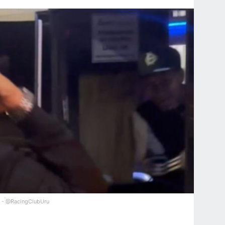
X - @RacingClubUru