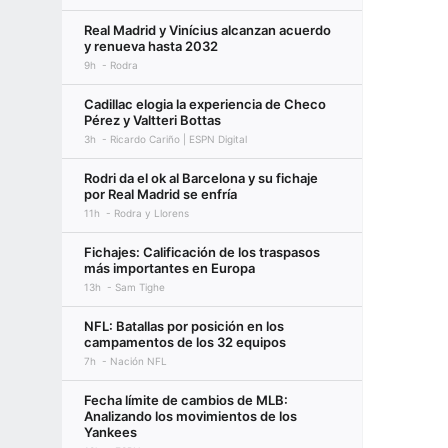
Real Madrid y Vinícius alcanzan acuerdo
y renueva hasta 2032
9h
Rodra
Cadillac elogia la experiencia de Checo
Pérez y Valtteri Bottas
3h
Ricardo Cariño | ESPN Digital
Rodri da el ok al Barcelona y su fichaje
por Real Madrid se enfría
11h
Rodra y Llorens
Fichajes: Calificación de los traspasos
más importantes en Europa
13h
Sam Tighe
NFL: Batallas por posición en los
campamentos de los 32 equipos
7h
Nación NFL
Fecha límite de cambios de MLB:
Analizando los movimientos de los
Yankees