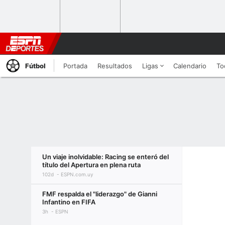
Fútbol
Portada
Resultados
Ligas
Calendario
To
Un viaje inolvidable: Racing se enteró del
título del Apertura en plena ruta
102d
ESPN.com.uy
FMF respalda el "liderazgo" de Gianni
Infantino en FIFA
3h
ESPN