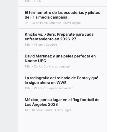
13h
ESPN
El termómetro de las escuderías y pilotos
de F1 a media campaña
9h
Juan Pablo Sánchez | ESPN Digital
Knicks vs. 76ers: Prepárate para cada
enfrentamiento en 2026-27
14h
Vincent Goodwill
David Martínez y una pelea perfecta en
Noche UFC
14h
Carlos Contreras Legaspi
La radiografía del reinado de Penta y qué
le sigue ahora en WWE
15h
Víctor O. López-Hernández
México, por su lugar en el flag football de
Los Ángeles 2028
1d
Rebeca Landa | ESPN Digital