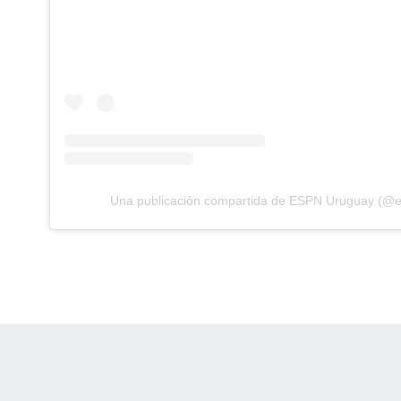
Una publicación compartida de ESPN Uruguay (@
 Online Privacy Policy
Interest-Based Ads
About Nielsen Measurement
You
Corrections
7-5050 or visit gamblinghelplinema.org (MA). Call 877-8-HOPENY/text HOPE
es. (18+ DC/KY/NH/PR/WY). Void in ONT. Eligibility restrictions apply. Terms: 