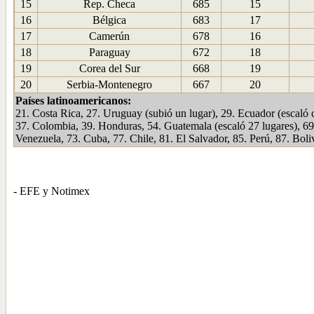
15
Rep. Checa
685
15
16
Bélgica
683
17
17
Camerún
678
16
18
Paraguay
672
18
19
Corea del Sur
668
19
20
Serbia-Montenegro
667
20
Países latinoamericanos:
21. Costa Rica, 27. Uruguay (subió un lugar), 29. Ecuador (escaló c
37. Colombia, 39. Honduras, 54. Guatemala (escaló 27 lugares), 69
Venezuela, 73. Cuba, 77. Chile, 81. El Salvador, 85. Perú, 87. Boli
- EFE y Notimex