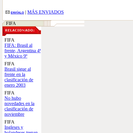
|
MÁS ENVIADOS
ENVÍALO
FIFA
FIFA
FIFA: Brasil al
frente, Argentina 4ª
y México 9º
FIFA
Brasil sigue al
frente en la
clasificación de
enero 2003
FIFA
No hubo
novedades en la
clasificación de
noviembre
FIFA
Ingleses y
holandeses trepan,