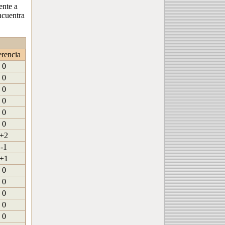
ente a
ncuentra
erencia
0
0
0
0
0
0
+2
-1
+1
0
0
0
0
0