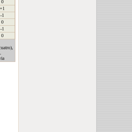
0
+1
-1
0
-1
0
uatro),
.
via