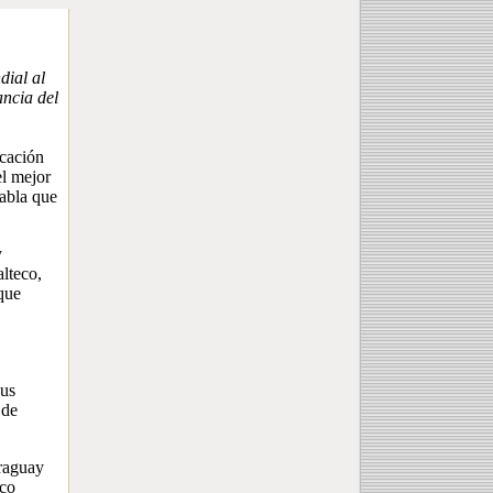
dial al
ancia del
icación
el mejor
tabla que
y
lteco,
que
sus
 de
araguay
ico