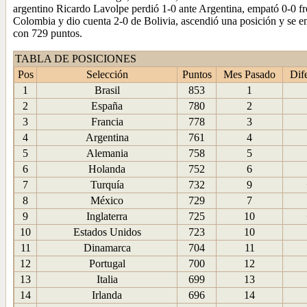
argentino Ricardo Lavolpe perdió 1-0 ante Argentina, empató 0-0 fr
Colombia y dio cuenta 2-0 de Bolivia, ascendió una posición y se e
con 729 puntos.
TABLA DE POSICIONES
Pos
Selección
Puntos
Mes Pasado
Dif
1
Brasil
853
1
2
España
780
2
3
Francia
778
3
4
Argentina
761
4
5
Alemania
758
5
6
Holanda
752
6
7
Turquía
732
9
8
México
729
7
9
Inglaterra
725
10
10
Estados Unidos
723
10
11
Dinamarca
704
11
12
Portugal
700
12
13
Italia
699
13
14
Irlanda
696
14