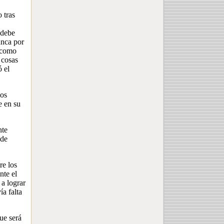
 tras
 debe
unca por
e como
 cosas
ó el
ios
e en su
nte
 de
re los
nte el
 a lograr
a falta
que será