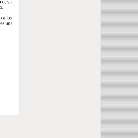
oco, ya
o.
 a las
ces una