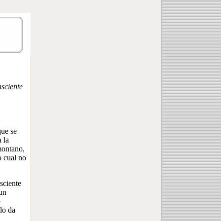
nsciente
ue se
 la
montano,
o cual no
sciente
 un
o
ulo da