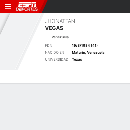
JHONATTAN
VEGAS
Venezuela
FDN
19/8/1984 (41)
NACIDO EN
Maturin, Venezuela
UNIVERSIDAD
Texas
Perfil de Jugador
Noticias
Bio
Resultados
Tarjetas
PGA Championship
14 - 17 de mayo, 2026