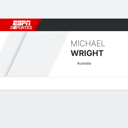
Fútbol
MLB
F. Americano
Básquetbol
WNBA
F1
Boxe
MICHAEL
WRIGHT
Australia
Perfil de Jugador
Noticias
Bio
Resultados
Tarjetas