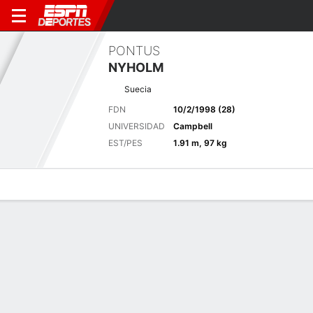
PONTUS
NYHOLM
Suecia
FDN
10/2/1998 (28)
UNIVERSIDAD
Campbell
EST/PES
1.91 m, 97 kg
Perfil de Jugador
Noticias
Bio
Resultados
Tarjetas
Zurich Classic of New Orleans
23 - 26 de abril, 2026