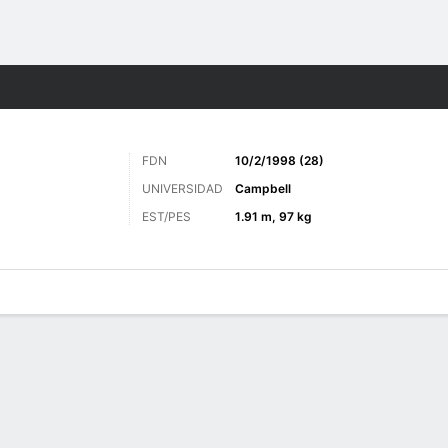
o
Golf
Más Deportes
FDN
10/2/1998 (28)
UNIVERSIDAD
Campbell
EST/PES
1.91 m, 97 kg