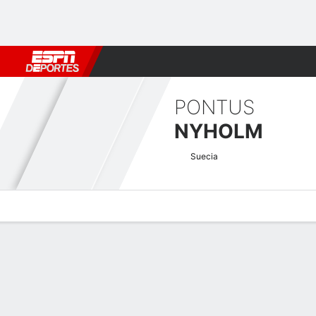
Fútbol
MLB
F. Americano
Básquetbol
WNBA
F1
Boxe
PONTUS
NYHOLM
Suecia
Perfil de Jugador
Noticias
Bio
Resultados
Tarjetas