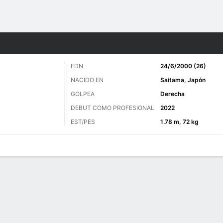
o
Golf
Más Deportes
FDN
24/6/2000 (26)
NACIDO EN
Saitama, Japón
GOLPEA
Derecha
DEBUT COMO PROFESIONAL
2022
EST/PES
1.78 m, 72 kg