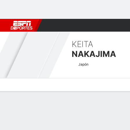
Fútbol
MLB
F. Americano
Básquetbol
WNBA
F1
Boxe
KEITA
NAKAJIMA
Japón
Perfil de Jugador
Noticias
Bio
Resultados
Tarjetas