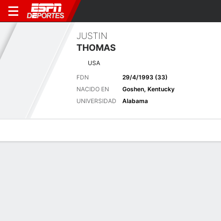
JUSTIN
THOMAS
USA
FDN
29/4/1993 (33)
NACIDO EN
Goshen, Kentucky
UNIVERSIDAD
Alabama
Perfil de Jugador
Noticias
Bio
Resultados
Tarjetas
Truist Championship
7 - 10 de mayo, 2026