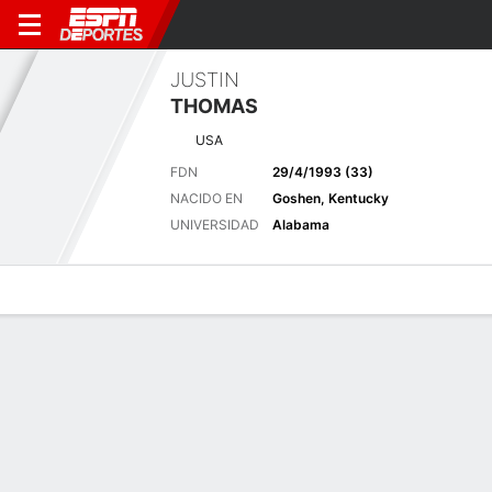
JUSTIN
THOMAS
USA
FDN
29/4/1993 (33)
NACIDO EN
Goshen, Kentucky
UNIVERSIDAD
Alabama
Perfil de Jugador
Noticias
Bio
Resultados
Tarjetas
the Memorial Tournament pres. by
Workday