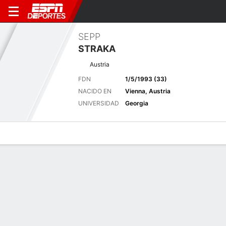
SEPP
STRAKA
Austria
FDN
1/5/1993 (33)
NACIDO EN
Vienna, Austria
UNIVERSIDAD
Georgia
Perfil de Jugador
Noticias
Bio
Resultados
Tarjetas
the Memorial Tournament pres. by
Workday