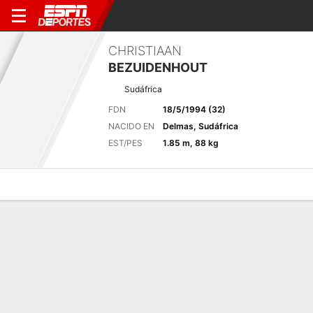
CHRISTIAAN
BEZUIDENHOUT
Sudáfrica
FDN
18/5/1994 (32)
NACIDO EN
Delmas, Sudáfrica
EST/PES
1.85 m, 88 kg
Perfil de Jugador
Noticias
Bio
Resultados
Tarjetas
Valero Texas Open
2 - 5 de abril, 2026