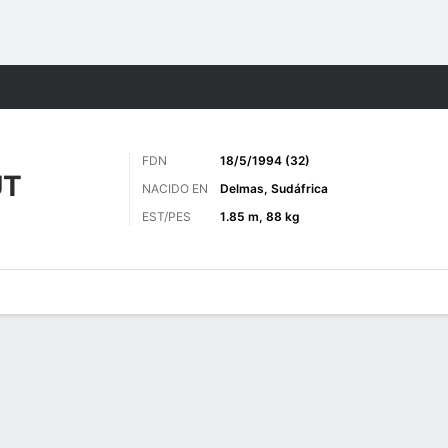
o
Golf
Más Deportes
FDN
18/5/1994 (32)
UT
NACIDO EN
Delmas, Sudáfrica
EST/PES
1.85 m, 88 kg