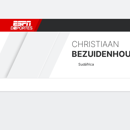
Fútbol
MLB
F. Americano
Básquetbol
WNBA
F1
Boxe
CHRISTIAAN
BEZUIDENHO
Sudáfrica
Perfil de Jugador
Noticias
Bio
Resultados
Tarjetas