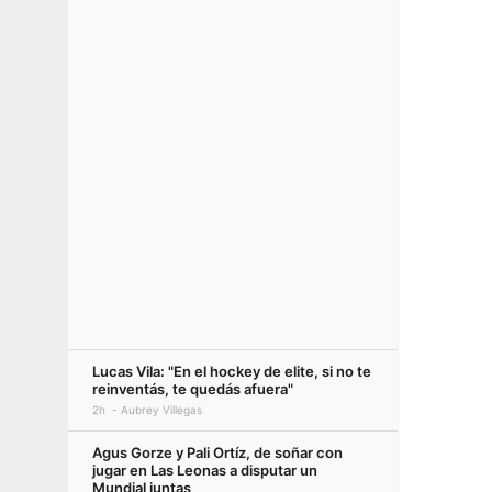
Lucas Vila: "En el hockey de elite, si no te
reinventás, te quedás afuera"
2h
Aubrey Villegas
Agus Gorze y Pali Ortíz, de soñar con
jugar en Las Leonas a disputar un
Mundial juntas