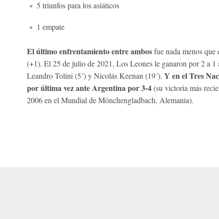
5 triunfos para los asiáticos
1 empate
El último enfrentamiento entre ambos
fue nada menos que e
(+1). El 25 de julio de 2021, Los Leones le ganaron por 2 a 1 a
Y en el Tres Nac
Leandro Tolini (5´) y Nicolás Keenan (19´).
por última vez ante Argentina por 3-4
(su victoria más recie
2006 en el Mundial de Mönchengladbach, Alemania).
 Online Privacy Policy
Interest-Based Ads
About Nielsen Measurement
You
Corrections
7-5050 or visit gamblinghelplinema.org (MA). Call 877-8-HOPENY/text HOPE
es. (18+ DC/KY/NH/PR/WY). Void in ONT. Eligibility restrictions apply. Terms: 
wager tax may apply in IL.