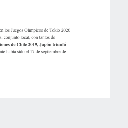
n los Juegos Olímpicos de Tokio 2020
l conjunto local, con tantos de
iones de Chile 2019, Japón triunfó
nte había sido el 17 de septiembre de
r Privacy Choices
Contact Us
Disney Ad Sales Site
Work for ESPN
NY (467369) (NY). Call 888-789-7777/visit ccpg.org (CT), or visit
draftkings.com/sportsbook. On behalf of Boot Hill Casino (KS). Pass-thru of per