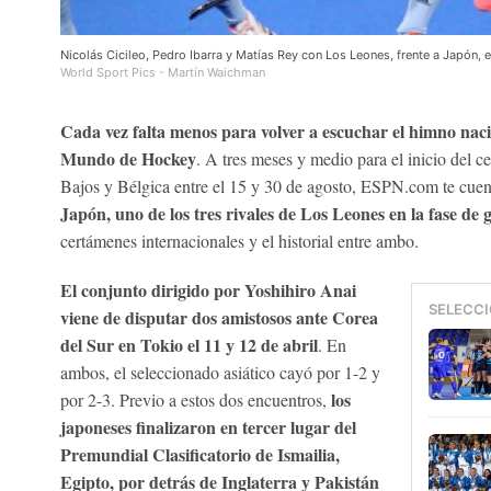
Nicolás Cicileo, Pedro Ibarra y Matías Rey con Los Leones, frente a Japón,
World Sport Pics - Martín Waichman
Cada vez falta menos para volver a escuchar el himno nac
Mundo de Hockey
. A tres meses y medio para el inicio del c
Bajos y Bélgica entre el 15 y 30 de agosto, ESPN.com te cue
Japón, uno de los tres rivales de Los Leones en la fase de 
certámenes internacionales y el historial entre ambo.
El conjunto dirigido por Yoshihiro Anai
SELECCI
viene de disputar dos amistosos ante Corea
del Sur en Tokio el 11 y 12 de abril
. En
ambos, el seleccionado asiático cayó por 1-2 y
los
por 2-3. Previo a estos dos encuentros,
japoneses finalizaron en tercer lugar del
Premundial Clasificatorio de Ismailia,
Egipto, por detrás de Inglaterra y Pakistán