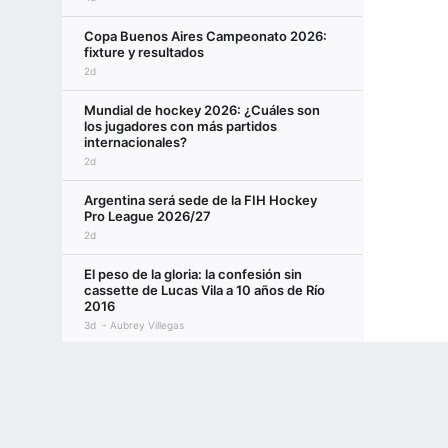
Copa Buenos Aires Campeonato 2026:
fixture y resultados
2d
Mundial de hockey 2026: ¿Cuáles son
los jugadores con más partidos
internacionales?
2d
Argentina será sede de la FIH Hockey
Pro League 2026/27
2d
El peso de la gloria: la confesión sin
cassette de Lucas Vila a 10 años de Río
2016
3d
Aubrey Villegas
Mundial de hockey masculino 2026: todo
Terms of Use
Privacy Policy
Your US State Privacy Rights
Children's
lo que tenés que saber
3d
GAMBLING PROBLEM? CALL 1-800-GAMBLER or 1-800-MY-RESET, (800) 32
www.mdgamblinghelp.org (MD), 1-800-981-0023 (PR). 21+ and present in most stat
Mundial de hockey 2026: todo lo que