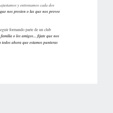
o ajustamos y entrenamos cada dos
que nos presten o las que nos provee
 seguir formando parte de un club
familia o los amigos... fijate que nos
n todos ahora que estamos punteras
r Privacy Choices
Contact Us
Disney Ad Sales Site
Work for ESPN
NY (467369) (NY). Call 888-789-7777/visit ccpg.org (CT), or visit
draftkings.com/sportsbook. On behalf of Boot Hill Casino (KS). Pass-thru of per