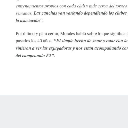
entrenamientos propios con cada club y más cerca del torne
semanas.
Las canchas van variando dependiendo los clubes 
la asociación".
Por último y para cerrar, Morales habló sobre lo que significa
pasados los 40 años:
"El simple hecho de venir y estar con la 
vinieron a ver las exjugadoras y nos están acompañando co
del campeonato F2".
 Online Privacy Policy
Interest-Based Ads
About Nielsen Measurement
You
Corrections
7-5050 or visit gamblinghelplinema.org (MA). Call 877-8-HOPENY/text HOPE
es. (18+ DC/KY/NH/PR/WY). Void in ONT. Eligibility restrictions apply. Terms: 
wager tax may apply in IL.
Copyright: © 2026 ESPN Enterprises, LLC. All rights reserved.