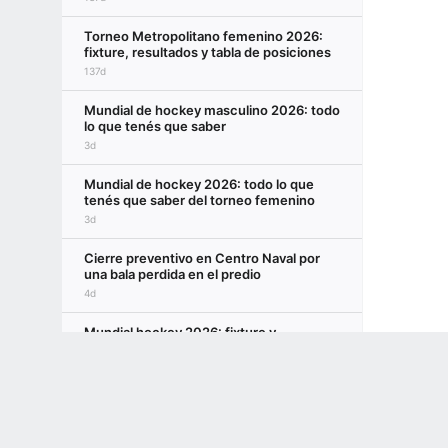
Torneo Metropolitano femenino 2026:
fixture, resultados y tabla de posiciones
137d
Mundial de hockey masculino 2026: todo
lo que tenés que saber
3d
Mundial de hockey 2026: todo lo que
tenés que saber del torneo femenino
3d
Cierre preventivo en Centro Naval por
una bala perdida en el predio
4d
Mundial hockey 2026: fixture y
resultados femenino
Terms of Use
Privacy Policy
Your US State Privacy Rights
Children's
3d
GAMBLING PROBLEM? CALL 1-800-GAMBLER or 1-800-MY-RESET, (800) 32
El fixture del Mundial masculino de
www.mdgamblinghelp.org (MD), 1-800-981-0023 (PR). 21+ and present in most stat
hockey 2026
5d