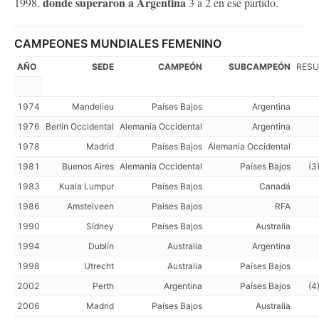
donde superaron a Argentina
1998,
3 a 2 en ese partido.
CAMPEONES MUNDIALES FEMENINO
AÑO
SEDE
CAMPEÓN
SUBCAMPEÓN
RESU
1974
Mandelieu
Países Bajos
Argentina
1976
Berlín Occidental
Alemania Occidental
Argentina
1978
Madrid
Países Bajos
Alemania Occidental
1981
Buenos Aires
Alemania Occidental
Países Bajos
(3
1983
Kuala Lumpur
Países Bajos
Canadá
1986
Amstelveen
Países Bajos
RFA
1990
Sídney
Países Bajos
Australia
1994
Dublín
Australia
Argentina
1998
Utrecht
Australia
Países Bajos
2002
Perth
Argentina
Países Bajos
(4
2006
Madrid
Países Bajos
Australia