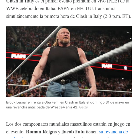
Clash in Italy
es el primer evento premium en vivo (PLE) de la
WWE celebrado en Italia. ESPN en EE. UU. transmitirá
simultáneamente la primera hora de Clash in Italy (2-3 p.m. ET).
Brock Lesnar enfrenta a Oba Femi en Clash in Italy el domingo 31 de mayo en
una revancha anticipada de WrestleMania 42.
Getty
Los dos campeonatos mundiales masculinos estarán en juego en
Roman Reigns
Jacob Fatu
el evento:
y
tienen
su revancha de