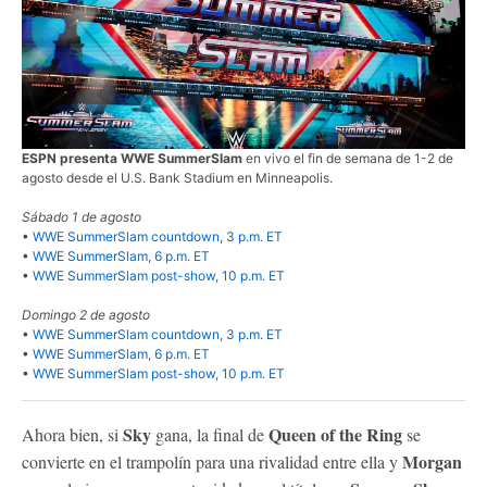
ESPN presenta WWE SummerSlam
en vivo el fin de semana de 1-2 de
agosto desde el U.S. Bank Stadium en Minneapolis.
Sábado 1 de agosto
•
WWE SummerSlam countdown, 3 p.m. ET
•
WWE SummerSlam, 6 p.m. ET
•
WWE SummerSlam post-show, 10 p.m. ET
Domingo 2 de agosto
•
WWE SummerSlam countdown, 3 p.m. ET
•
WWE SummerSlam, 6 p.m. ET
•
WWE SummerSlam post-show, 10 p.m. ET
Sky
Queen of the Ring
Ahora bien, si
gana, la final de
se
Morgan
convierte en el trampolín para una rivalidad entre ella y