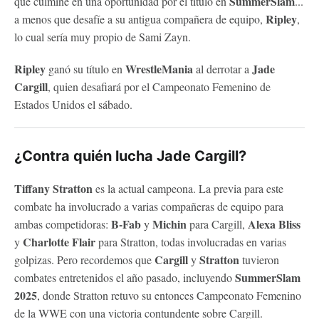
SummerSlam
que culmine en una oportunidad por el título en
...
Ripley
a menos que desafíe a su antigua compañera de equipo,
,
lo cual sería muy propio de Sami Zayn.
Ripley
WrestleMania
Jade
ganó su título en
al derrotar a
Cargill
, quien desafiará por el Campeonato Femenino de
Estados Unidos el sábado.
¿Contra quién lucha Jade Cargill?
Tiffany Stratton
es la actual campeona. La previa para este
combate ha involucrado a varias compañeras de equipo para
B-Fab
Michin
Alexa Bliss
ambas competidoras:
y
para Cargill,
Charlotte Flair
y
para Stratton, todas involucradas en varias
Cargill
Stratton
golpizas. Pero recordemos que
y
tuvieron
SummerSlam
combates entretenidos el año pasado, incluyendo
2025
, donde Stratton retuvo su entonces Campeonato Femenino
de la WWE con una victoria contundente sobre Cargill.