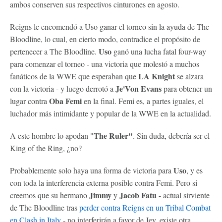
ambos conserven sus respectivos cinturones en agosto.
Reigns le encomendó a Uso ganar el torneo sin la ayuda de The
Bloodline, lo cual, en cierto modo, contradice el propósito de
Uso
pertenecer a The Bloodline.
ganó una lucha fatal four-way
para comenzar el torneo - una victoria que molestó a muchos
LA Knight
fanáticos de la WWE que esperaban que
se alzara
Je'Von Evans
con la victoria - y luego derrotó a
para obtener un
Oba Femi
lugar contra
en la final. Femi es, a partes iguales, el
luchador más intimidante y popular de la WWE en la actualidad.
The Ruler"
A este hombre lo apodan "
. Sin duda, debería ser el
King of the Ring, ¿no?
Uso
Probablemente solo haya una forma de victoria para
, y es
con toda la interferencia externa posible contra Femi. Pero si
Jimmy
Jacob Fatu
creemos que su hermano
y
- actual sirviente
de The Bloodline tras
perder contra Reigns en un Tribal Combat
en Clash in Italy
- no interferirán a favor de Jey, existe otra