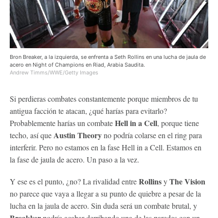
Bron Breaker, a la izquierda, se enfrenta a Seth Rollins en una lucha de jaula de
acero en Night of Champions en Riad, Arabia Saudita.
Andrew Timms/WWE/Getty Images
Si perdieras combates constantemente porque miembros de tu
antigua facción te atacan, ¿qué harías para evitarlo?
Hell in a Cell
Probablemente harías un combate
, porque tiene
Austin Theory
techo, así que
no podría colarse en el ring para
interferir. Pero no estamos en la fase Hell in a Cell. Estamos en
la fase de jaula de acero. Un paso a la vez.
Rollins
The Vision
Y ese es el punto, ¿no? La rivalidad entre
y
no parece que vaya a llegar a su punto de quiebre a pesar de la
lucha en la jaula de acero. Sin duda será un combate brutal, y
Breakker
podría acabar derribando una de las paredes con un