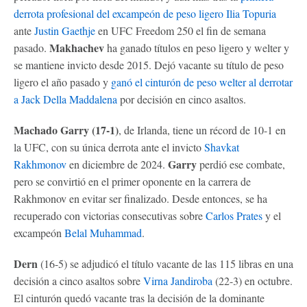
derrota profesional del excampeón de peso ligero
Ilia Topuria
ante
Justin Gaethje
en UFC Freedom 250 el fin de semana
Makhachev
pasado.
ha ganado títulos en peso ligero y welter y
se mantiene invicto desde 2015. Dejó vacante su título de peso
ligero el año pasado y
ganó el cinturón de peso welter al derrotar
a
Jack Della Maddalena
por decisión en cinco asaltos.
Machado Garry (17-1)
, de Irlanda, tiene un récord de 10-1 en
la UFC, con su única derrota ante el invicto
Shavkat
Garry
Rakhmonov
en diciembre de 2024.
perdió ese combate,
pero se convirtió en el primer oponente en la carrera de
Rakhmonov en evitar ser finalizado. Desde entonces, se ha
recuperado con victorias consecutivas sobre
Carlos Prates
y el
excampeón
Belal Muhammad
.
Dern
(16-5) se adjudicó el título vacante de las 115 libras en una
decisión a cinco asaltos sobre
Virna Jandiroba
(22-3) en octubre.
El cinturón quedó vacante tras la decisión de la dominante