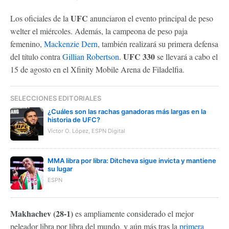
UFC
Los oficiales de la
anunciaron el evento principal de peso
welter el miércoles. Además, la campeona de peso paja
femenino,
Mackenzie Dern
, también realizará su primera defensa
UFC 330
del título contra
Gillian Robertson
.
se llevará a cabo el
15 de agosto en el Xfinity Mobile Arena de Filadelfia.
SELECCIONES EDITORIALES
¿Cuáles son las rachas ganadoras más largas en la
historia de UFC?
Víctor O. López, ESPN Digital
MMA libra por libra: Ditcheva sigue invicta y mantiene
su lugar
ESPN
Makhachev (28-1)
es ampliamente considerado el mejor
peleador libra por libra del mundo, y aún más tras la
primera