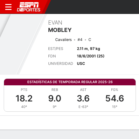
EVAN
MOBLEY
Cavaliers
#4
C
EST/PES
2.11 m, 97 kg
FDN
18/6/2001 (25)
UNIVERSIDAD
USC
ESTADÍSTICAS DE TEMPORADA REGULAR 2025-26
PTS
REB
AST
FG%
18.2
9.0
3.6
54.6
40º
9º
E-63º
15º
Perfil de Jugador
Noticias
Estadísticas
Bio
Splits
Resumen