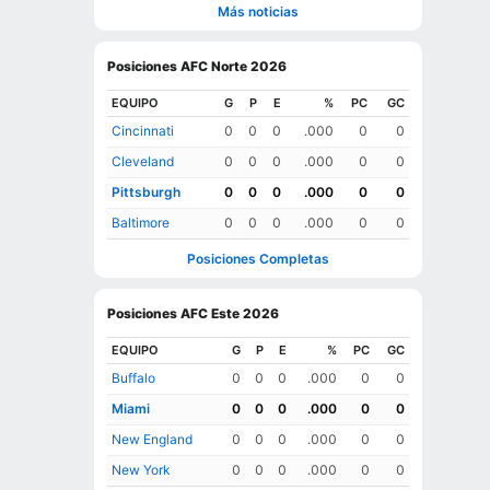
Más noticias
Posiciones AFC Norte 2026
EQUIPO
G
P
E
%
PC
GC
Cincinnati
0
0
0
.000
0
0
Cleveland
0
0
0
.000
0
0
Pittsburgh
0
0
0
.000
0
0
Baltimore
0
0
0
.000
0
0
Posiciones Completas
Posiciones AFC Este 2026
EQUIPO
G
P
E
%
PC
GC
Buffalo
0
0
0
.000
0
0
Miami
0
0
0
.000
0
0
New England
0
0
0
.000
0
0
New York
0
0
0
.000
0
0