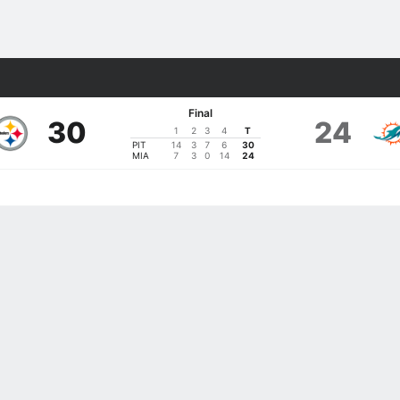
Final
30
24
1
2
3
4
T
PIT
14
3
7
6
30
MIA
7
3
0
14
24