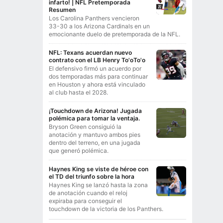
infarto! | NFL Pretemporada
Resumen
Los Carolina Panthers vencieron
33-30 a los Arizona Cardinals en un
emocionante duelo de pretemporada de la NFL.
NFL: Texans acuerdan nuevo
contrato con el LB Henry To'oTo'o
El defensivo firmó un acuerdo por
dos temporadas más para continuar
en Houston y ahora está vinculado
al club hasta el 2028.
¡Touchdown de Arizona! Jugada
polémica para tomar la ventaja.
Bryson Green consiguió la
anotación y mantuvo ambos pies
dentro del terreno, en una jugada
que generó polémica.
Haynes King se viste de héroe con
el TD del triunfo sobre la hora
Haynes King se lanzó hasta la zona
de anotación cuando el reloj
expiraba para conseguir el
touchdown de la victoria de los Panthers.