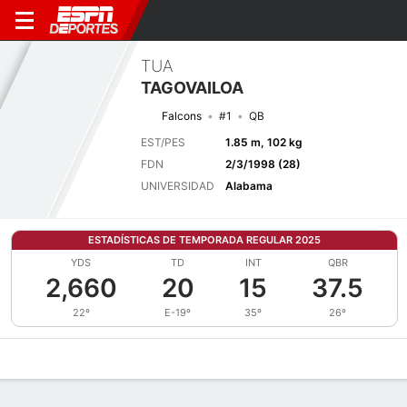
TUA
TAGOVAILOA
Falcons
#1
QB
EST/PES
1.85 m, 102 kg
FDN
2/3/1998 (28)
UNIVERSIDAD
Alabama
ESTADÍSTICAS DE TEMPORADA REGULAR 2025
YDS
TD
INT
QBR
2,660
20
15
37.5
22º
E-19º
35º
26º
Perfil de Jugador
Noticias
Estadísticas
Bio
Splits
Resumen