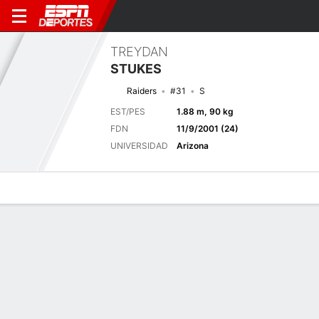
TREYDAN
STUKES
Raiders
#31
S
EST/PES
1.88 m, 90 kg
FDN
11/9/2001 (24)
UNIVERSIDAD
Arizona
Perfil de Jugador
Noticias
Estadísticas
Bio
Splits
Resumen
Próximo juego
Splits completos
LV
HOU
20/8
0-0
0-0