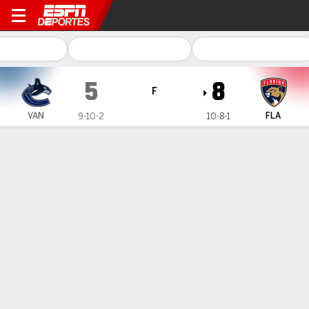
Vancouver Canucks en Florida Panthe
5
8
F
VAN
FLA
9-10-2
10-8-1
Resumen
Ficha
Estadísticas de Equipo
No Story Available
Información del partido