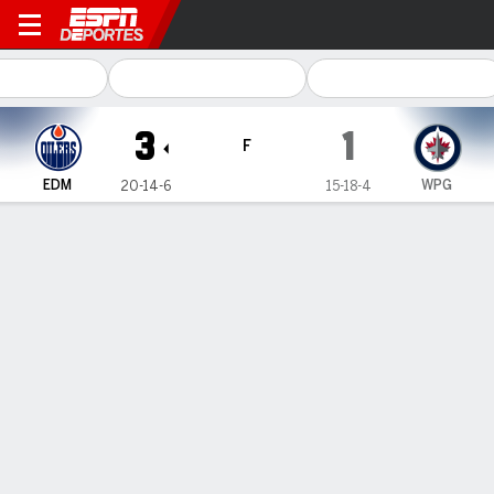
Edmonton Oilers en Winnipeg Jets
3
1
F
EDM
WPG
20-14-6
15-18-4
Resumen
Ficha
Estadísticas de Equipo
No Story Available
Información del partido