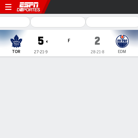
Toronto Maple Leafs en Edmonton Oil
5
2
F
TOR
EDM
27-21-9
28-21-8
Resumen
Ficha
Estadísticas de Equipo
No Story Available
Información del partido