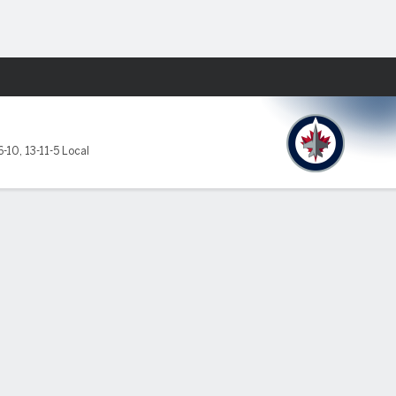
Watch
Juegos
G
6-10
,
13-11-5 Local