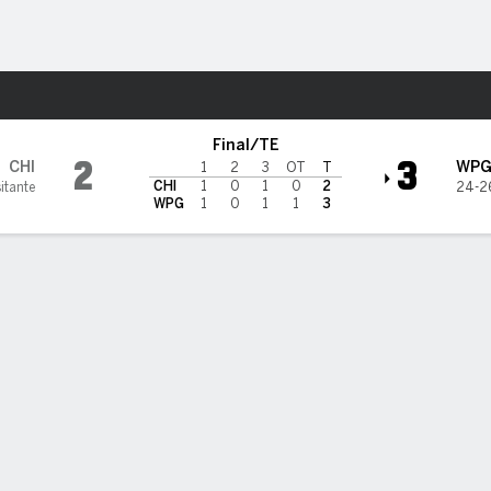
o
NHL
Más Deportes
s
Final/TE
2
3
CHI
WP
1
2
3
OT
T
CHI
1
0
1
0
2
itante
24-2
WPG
1
0
1
1
3