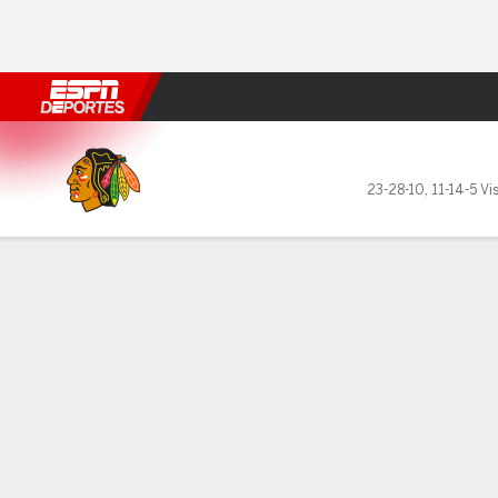
Fútbol
MLB
F. Americano
Básquetbol
WNBA
F1
Boxe
Chicago Blackhawks en Winnipeg Jet
23-28-10
,
11-14-5 Vis
Resumen
Ficha
Estadísticas de Equipo
No Story Available