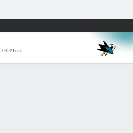
Watch
Juegos
2
,
0-0-2 Local
ICIOS