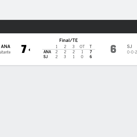
o
NHL
Más Deportes
 Sharks
Final/TE
7
6
ANA
SJ
1
2
3
OT
T
ANA
2
2
2
1
7
sitante
0-0-
SJ
2
3
1
0
6
TIEMPO EN EL HIELO
REIN