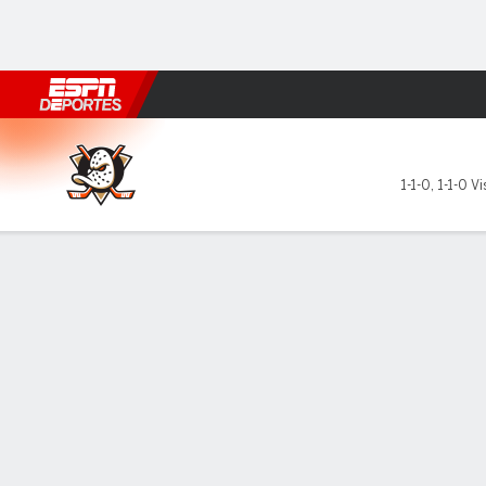
Fútbol
MLB
F. Americano
Básquetbol
WNBA
F1
Boxe
Anaheim Ducks en San Jose
1-1-0
,
1-1-0 Vi
Resumen
Ficha
Estadísticas de Equipo
Anaheim Ducks