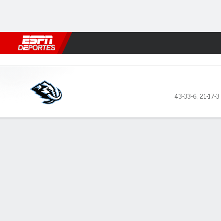
Fútbol
MLB
F. Americano
Básquetbol
WNBA
F1
Boxe
Utah Mammoth en Vegas Gol
43-33-6
,
21-17-3 
Resumen
Ficha
Estadísticas de Equipo
Videos
Estrellas del juego
Lo más