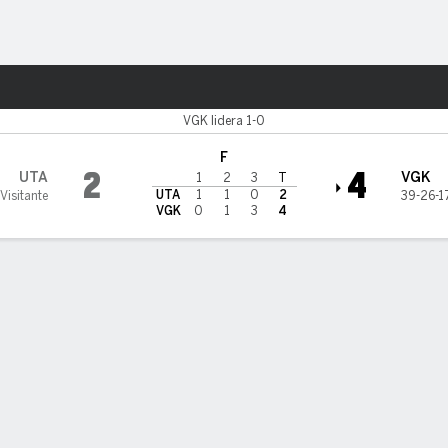
o
NHL
Más Deportes
den Knights
VGK lidera 1-0
F
2
4
UTA
VGK
1
2
3
T
UTA
1
1
0
2
Visitante
39-26-1
VGK
0
1
3
4
 destacado